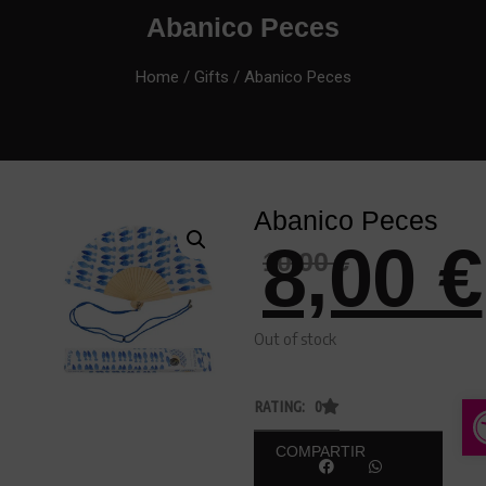
Abanico Peces
Home
/
Gifts
/ Abanico Peces
Abanico Peces
8,00
€
10,00
€
Out of stock
A
RATING: 0
COMPARTIR