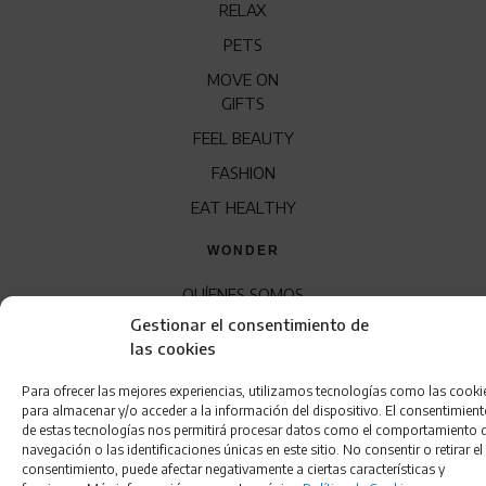
RELAX
PETS
MOVE ON
GIFTS
FEEL BEAUTY
FASHION
EAT HEALTHY
WONDER
QUÍENES SOMOS
Gestionar el consentimiento de
CONTACTO
las cookies
FRANQUICIA
Para ofrecer las mejores experiencias, utilizamos tecnologías como las cooki
para almacenar y/o acceder a la información del dispositivo. El consentimien
de estas tecnologías nos permitirá procesar datos como el comportamiento 
navegación o las identificaciones únicas en este sitio. No consentir o retirar el
consentimiento, puede afectar negativamente a ciertas características y