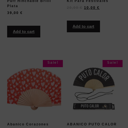
Puff Hinchable Brilli
Kit Para Festivales
Plata
20,00
€
10,00
€
39,00
€
Add to cart
Add to cart
Sale!
Sale!
Abanico Corazones
ABANICO PUTO CALOR