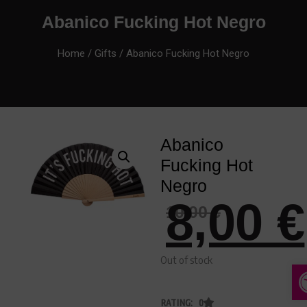
Abanico Fucking Hot Negro
Home
/
Gifts
/ Abanico Fucking Hot Negro
Abanico
Fucking Hot
Negro
8,00
€
10,00
€
Out of stock
A
RATING: 0