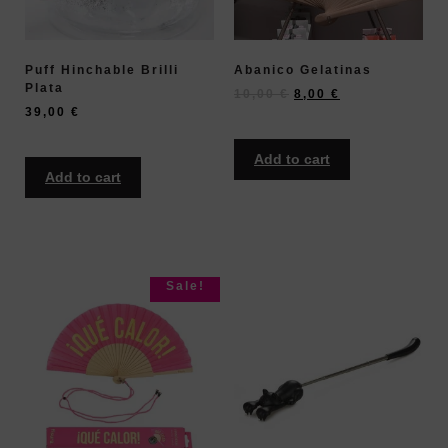
Puff Hinchable Brilli
Abanico Gelatinas
Plata
10,00
€
8,00
€
39,00
€
Add to cart
Add to cart
Sale!